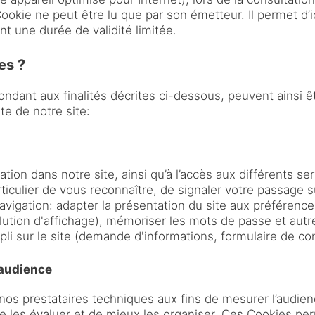
 Cookie ne peut être lu que par son émetteur. Il permet d’i
nt une durée de validité limitée.
es ?
ndant aux finalités décrites ci-dessous, peuvent ainsi ê
ite de notre site:
gation dans notre site, ainsi qu’à l’accès aux différents s
culier de vous reconnaître, de signaler votre passage sur
avigation: adapter la présentation du site aux préférence
olution d'affichage), mémoriser les mots de passe et autr
li sur le site (demande d'informations, formulaire de con
’audience
 nos prestataires techniques aux fins de mesurer l’audie
 de les évaluer et de mieux les organiser. Ces Cookies pe