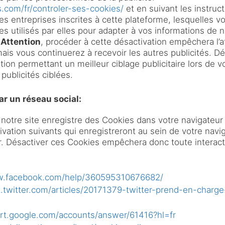
.com/fr/controler-ses-cookies/
et en suivant les instruc
es entreprises inscrites à cette plateforme, lesquelles vou
s utilisés par elles pour adapter à vos informations de na
.
Attention
, procéder à cette désactivation empêchera l’a
mais vous continuerez à recevoir les autres publicités. D
ion permettant un meilleur ciblage publicitaire lors de v
 publicités ciblées.
ar un réseau social:
notre site enregistre des Cookies dans votre navigateur 
tivation suivants qui enregistreront au sein de votre nav
r. Désactiver ces Cookies empêchera donc toute interact
w.facebook.com/help/360595310676682/
t.twitter.com/articles/20171379-twitter-prend-en-charge
ort.google.com/accounts/answer/61416?hl=fr