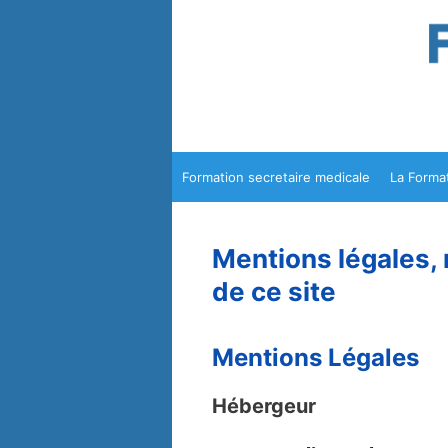
Aller
au
contenu
Formation secretaire medicale
La Forma
Mentions légales, 
de ce site
Mentions Légales
Hébergeur