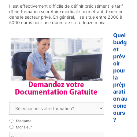
Il est effectivement difficile de définir précisément le tarif
d’une formation secrétaire médicale permettant d’exercer
dans le secteur privé. En général, il se situe entre 2000 à
5000 euros pour une durée de six à douze mois.
Quel
budg
et
prév
oir
pour
la
prép
arati
on au
F
conc
o
ours
r
?
M
m
Madame
a
a
Monsieur
d
t
N
a