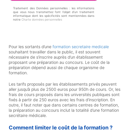
p
t
Traitement des Données personnelles : les informations
que vous nous transmettez font l'objet d'un traitement
e
informatique dont les spécificités sont mentionnées dans
d
notre
Charte données personnelles
'
ê
t
r
e
Pour les sortants d’une
formation secretaire medicale
c
souhaitant travailler dans le public, il est souvent
o
nécessaire de s’inscrire auprès d’un établissement
n
proposant une préparation au concours. Le coût de la
t
préparation dépend aussi de chaque organisme de
a
formation.
c
t
Les tarifs proposés par les établissements privés peuvent
é
aller jusqu’à plus de 2500 euros pour 950h de cours. Or, les
p
frais de cours proposés dans les universités publiques sont
a
fixés à partir de 250 euros avec les frais d’inscription. En
r
outre, il faut noter que dans certains centres de formation,
l
la préparation au concours inclut la totalité d’une formation
'
secrétaire médicale.
é
c
Comment limiter le coût de la formation ?
o